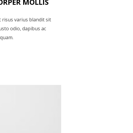
ORPER MOLLIS
isus varius blandit sit
sto odio, dapibus ac
t quam.