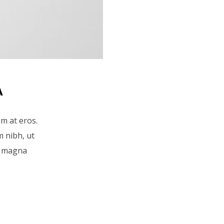
A
um at eros.
 nibh, ut
a magna