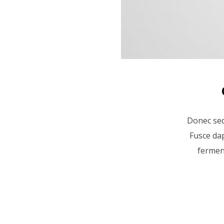
Donec sed 
Fusce da
fermen