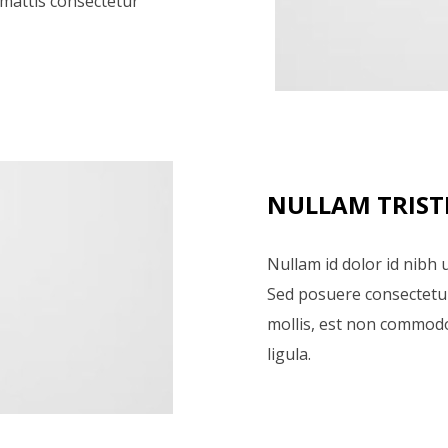
 mattis consectetur
NULLAM TRIST
Nullam id dolor id nibh ul
Sed posuere consectetur 
mollis, est non commodo 
ligula.