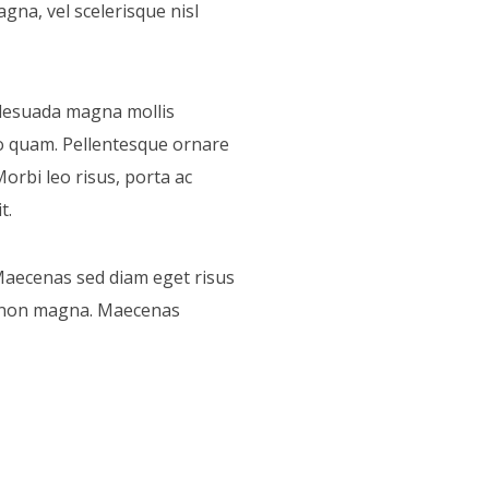
na, vel scelerisque nisl
alesuada magna mollis
o quam. Pellentesque ornare
orbi leo risus, porta ac
t.
Maecenas sed diam eget risus
et non magna. Maecenas