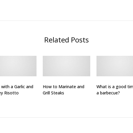
Related Posts
 with a Garlic and
How to Marinate and
What is a good ti
ey Risotto
Grill Steaks
a barbecue?